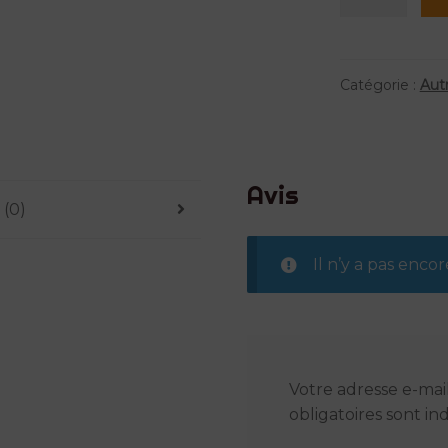
de
Soldat
Mexicain
régiment
Catégorie :
Aut
San
Patricio
Avis
 (0)
Il n’y a pas encore
Votre adresse e-mail
obligatoires sont i