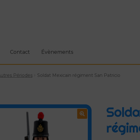
Contact
Évènements
tact
Évènements
Livraison
Mentions légales
Mon compt
utres Périodes
Soldat Mexicain régiment San Patricio
kit
Politique de cookies (UE)
Privacy policy
Solda
régim