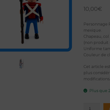
10,00
€
Personnage P
mexique.
Chapeau, col 
(non produit 
Uniforme ta
Couleur de c
Cet article es
plus considé
modifications
Plus que 2
quantité