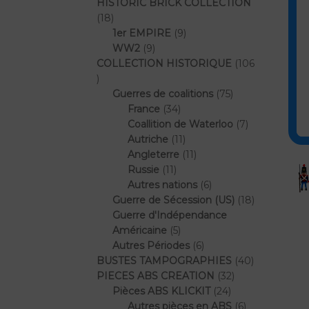
produits
HISTORIC BRICK COLLECTION
18
18
produits
9
1er EMPIRE
9
9
produits
WW2
9
produits
COLLECTION HISTORIQUE
106
106
produits
75
Guerres de coalitions
75
34
produits
France
34
produits
7
Coallition de Waterloo
7
11
produits
Autriche
11
produits
11
Angleterre
11
11
produits
Russie
11
produits
6
Autres nations
6
produits
18
Guerre de Sécession (US)
18
produits
Guerre d'Indépendance
5
Américaine
5
produits
6
Autres Périodes
6
produits
40
BUSTES TAMPOGRAPHIES
40
32
produits
PIECES ABS CREATION
32
24
produits
Pièces ABS KLICKIT
24
produits
6
Autres pièces en ABS
6