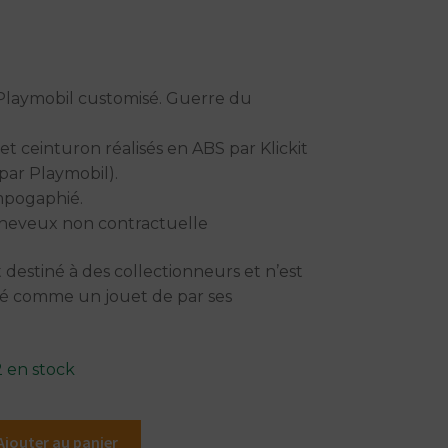
laymobil customisé. Guerre du
et ceinturon réalisés en ABS par Klickit
par Playmobil).
mpogaphié.
heveux non contractuelle
t destiné à des collectionneurs et n’est
ré comme un jouet de par ses
.
 en stock
Ajouter au panier