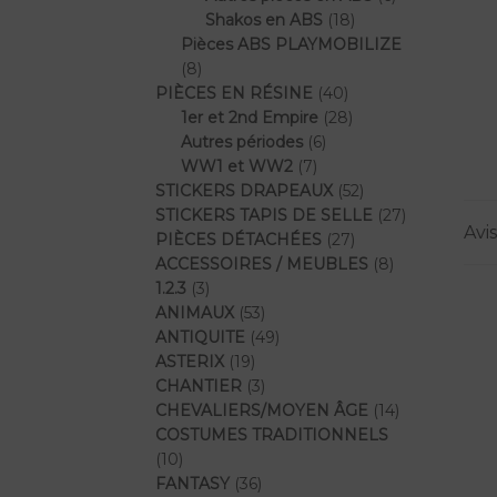
18
produits
Shakos en ABS
18
produits
Pièces ABS PLAYMOBILIZE
8
8
produits
40
PIÈCES EN RÉSINE
40
produits
28
1er et 2nd Empire
28
6
produits
Autres périodes
6
7
produits
WW1 et WW2
7
produits
52
STICKERS DRAPEAUX
52
produits
27
STICKERS TAPIS DE SELLE
27
Avis
27
produits
PIÈCES DÉTACHÉES
27
produits
8
ACCESSOIRES / MEUBLES
8
3
produits
1.2.3
3
produits
53
ANIMAUX
53
produits
49
ANTIQUITE
49
19
produits
ASTERIX
19
produits
3
CHANTIER
3
produits
14
CHEVALIERS/MOYEN ÂGE
14
produits
COSTUMES TRADITIONNELS
10
10
produits
36
FANTASY
36