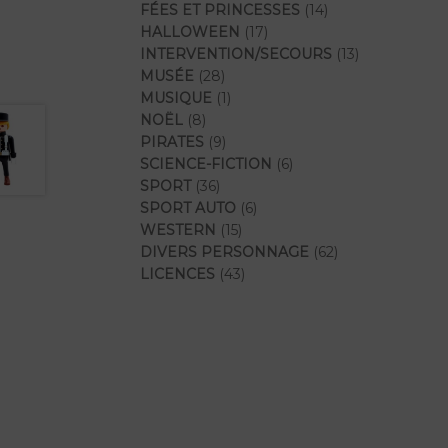
produits
14
FÉES ET PRINCESSES
14
17
produits
HALLOWEEN
17
produits
13
INTERVENTION/SECOURS
13
28
produits
MUSÉE
28
produits
1
MUSIQUE
1
8
produit
NOËL
8
produits
9
PIRATES
9
produits
6
SCIENCE-FICTION
6
36
produits
SPORT
36
produits
6
SPORT AUTO
6
15
produits
WESTERN
15
produits
62
DIVERS PERSONNAGE
62
43
produits
LICENCES
43
produits