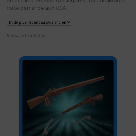
américaine. Période spécifique et reconnaissable,
forte demande aux USA.
Mentions légales
Mon compte
Trié
5 résultats affichés
du
Panier
plus
récent
Politique de confidentialité Klickit
au
plus
Politique de cookies (UE)
ancien
Privacy policy