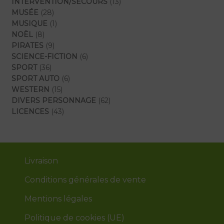
produits
13
INTERVENTION/SECOURS
13
28
produits
MUSÉE
28
produits
1
MUSIQUE
1
8
produit
NOËL
8
produits
9
PIRATES
9
produits
6
SCIENCE-FICTION
6
36
produits
SPORT
36
produits
6
SPORT AUTO
6
15
produits
WESTERN
15
produits
62
DIVERS PERSONNAGE
62
43
produits
LICENCES
43
produits
Livraison
Conditions générales de vente
Mentions légales
Politique de cookies (UE)