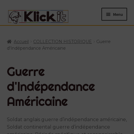
Aller
Aller
Menu
à
au
la
contenu
Accueil
navigation
Accueil
COLLECTION HISTORIQUE
Guerre
d'Indépendance Américaine
Boutique
CGV
Guerre
Commande
d'Indépendance
Contact
Américaine
Évènements
Soldat anglais guerre d’indépendance américaine,
Soldat continental guerre d’indépendance
Livraison