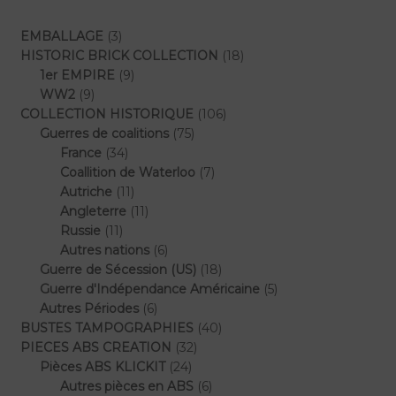
3
EMBALLAGE
3
produits
18
HISTORIC BRICK COLLECTION
18
9
produits
1er EMPIRE
9
9
produits
WW2
9
produits
106
COLLECTION HISTORIQUE
106
75
produits
Guerres de coalitions
75
34
produits
France
34
produits
7
Coallition de Waterloo
7
11
produits
Autriche
11
produits
11
Angleterre
11
11
produits
Russie
11
produits
6
Autres nations
6
produits
18
Guerre de Sécession (US)
18
produits
5
Guerre d'Indépendance Américaine
5
6
produits
Autres Périodes
6
produits
40
BUSTES TAMPOGRAPHIES
40
32
produits
PIECES ABS CREATION
32
24
produits
Pièces ABS KLICKIT
24
produits
6
Autres pièces en ABS
6