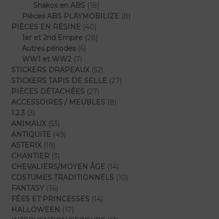
18
produits
Shakos en ABS
18
produits
8
Pièces ABS PLAYMOBILIZE
8
40
produits
PIÈCES EN RÉSINE
40
produits
28
1er et 2nd Empire
28
6
produits
Autres périodes
6
7
produits
WW1 et WW2
7
produits
52
STICKERS DRAPEAUX
52
produits
27
STICKERS TAPIS DE SELLE
27
27
produits
PIÈCES DÉTACHÉES
27
produits
8
ACCESSOIRES / MEUBLES
8
3
produits
1.2.3
3
produits
53
ANIMAUX
53
produits
49
ANTIQUITE
49
19
produits
ASTERIX
19
produits
3
CHANTIER
3
produits
14
CHEVALIERS/MOYEN ÂGE
14
produits
10
COSTUMES TRADITIONNELS
10
36
produits
FANTASY
36
produits
14
FÉES ET PRINCESSES
14
17
produits
HALLOWEEN
17