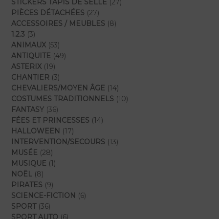
produits
27
STICKERS TAPIS DE SELLE
27
27
produits
PIÈCES DÉTACHÉES
27
produits
8
ACCESSOIRES / MEUBLES
8
3
produits
1.2.3
3
produits
53
ANIMAUX
53
produits
49
ANTIQUITE
49
19
produits
ASTERIX
19
produits
3
CHANTIER
3
produits
14
CHEVALIERS/MOYEN ÂGE
14
produits
10
COSTUMES TRADITIONNELS
10
36
produits
FANTASY
36
produits
14
FÉES ET PRINCESSES
14
17
produits
HALLOWEEN
17
produits
13
INTERVENTION/SECOURS
13
28
produits
MUSÉE
28
produits
1
MUSIQUE
1
8
produit
NOËL
8
produits
9
PIRATES
9
produits
6
SCIENCE-FICTION
6
36
produits
SPORT
36
produits
6
SPORT AUTO
6