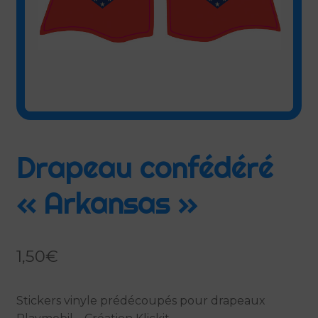
Mentions légales
Mon compte
Panier
Politique de confidentialité Klickit
Drapeau confédéré
Politique de cookies (UE)
« Arkansas »
Privacy policy
1,50
€
Stickers vinyle prédécoupés pour drapeaux