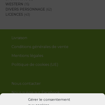
15
produits
WESTERN
15
produits
62
DIVERS PERSONNAGE
62
43
produits
LICENCES
43
produits
Livraison
Conditions générales de vente
Mentions légales
Politique de cookies (UE)
Nous contacter
Nous suivre sur Facebook
Gérer le consentement