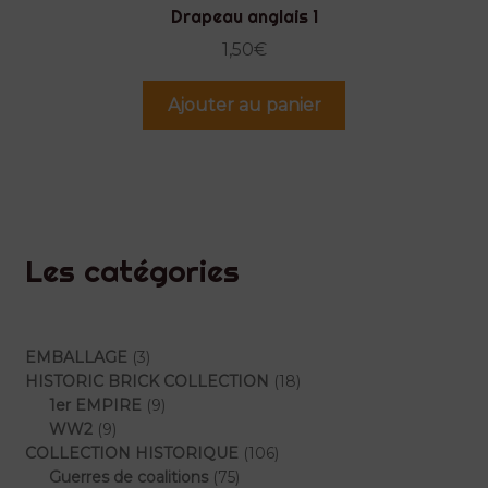
Drapeau anglais 1
1,50
€
Ajouter au panier
Les catégories
3
EMBALLAGE
3
produits
18
HISTORIC BRICK COLLECTION
18
9
produits
1er EMPIRE
9
9
produits
WW2
9
produits
106
COLLECTION HISTORIQUE
106
75
produits
Guerres de coalitions
75