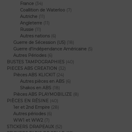
34
produits
France
34
produits
7
Coallition de Waterloo
7
11
produits
Autriche
11
produits
11
Angleterre
11
11
produits
Russie
11
produits
6
Autres nations
6
produits
18
Guerre de Sécession (US)
18
produits
5
Guerre d'Indépendance Américaine
5
6
produits
Autres Périodes
6
produits
40
BUSTES TAMPOGRAPHIES
40
32
produits
PIECES ABS CREATION
32
24
produits
Pièces ABS KLICKIT
24
produits
6
Autres pièces en ABS
6
18
produits
Shakos en ABS
18
produits
8
Pièces ABS PLAYMOBILIZE
8
40
produits
PIÈCES EN RÉSINE
40
produits
28
1er et 2nd Empire
28
6
produits
Autres périodes
6
7
produits
WW1 et WW2
7
produits
52
STICKERS DRAPEAUX
52